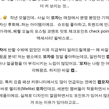
더 커 보이는 것…
.
​ ​ 작년 모델인데.. 사실 이
모자
는 매장에서 분명 봤었던 기억
자신 후회해..하는 아이템이예요. ​ ​ 슈프림 좋아하고, 트렌드에
가격에..헤헿 오늘의 포스팅 코멘트 맛토 체크포인트 check point
액세서리! 필박스로…
자
에 반할 수밖에 없었던 이유 지금부터 알려드릴께용~~ 왜 바
 꼼꼼 분석! 저는 평소에도
모자
를 정말 좋아하는데요, 일반적인
나 얼굴형을 더 부각시키는 느낌이 많았어요. ‘
모자
는 나랑 안 
각해왔죠. 하지만 바잘
캡
…
요. 특히 요즘 패션 커뮤니티에서도 많이 언급되는 연예인
캡
모자
바로 멜리트(Melite)
모자
인데요. 세븐틴 멤버들이 착용하면서
 제품이에요. 실제로 디자인이 깔끔하면서도 포인트가 있어서 많
겨 쓰는 이유가 있더라고요…