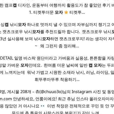
힙한 캠프
캡
디자인, 운동부터 여행까지 활용도가 참 좋았던 후기 
1. 티켓투더문
모자
티켓투…
피싱
캡
낚시
모자
하나로 멋까지 낼 수 있으며 자부심까지 챙기고 
는 캣츠크로우 낚시
모자
를 추천드릴까 합니다. ​ 캣츠크로우 낚시
써 3년 실사용해 보며 낚시
모자
하면 캣츠크로우지! 라는 생각이 자
~ ​ ​ 왜 그런지 좀 정리해…
 DETAIL 일명 바스락 원단이라고 가벼움과 실용성, 튼튼함을 자
정말 가벼운
모자
인데요. ​ 한여름 더운 날씨에 일반
캡
모자
는 두
게 느껴지는데 ​ 워낙 가볍고 시원한 소재라 낚시, 러닝, 라이딩, 
휘뚜루마뚜루 착용하기…
명, 게시물 208개 – 츄(@chuuo3o)님의 Instagram 사진 및 
gram.com 안녕하세요, 언룸이에요! 최근 츄님 인스타 올라오자마
반응 많았던 거 아시나요
​ 이번 착장은 전체적으로 꾸민 듯 안 
무드에 츄 특유의 사랑스러운 분위기가 같이 느껴…