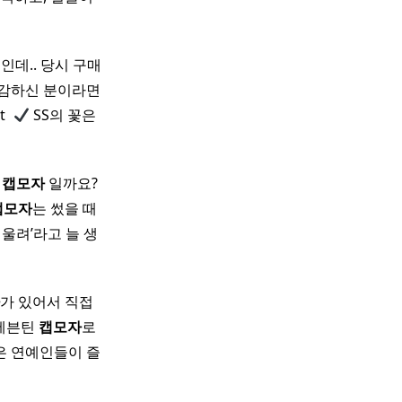
인데.. 당시 구매
 민감하신 분이라면
 ​
SS의 꽃은
잘
캡
모자
일까요?
캡
모자
는 썼을 때
어울려’라고 늘 생
가 있어서 직접
 세븐틴
캡
모자
로
은 연예인들이 즐