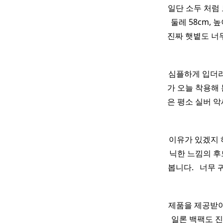
일단 소두 처럼 
둘레 58cm, 높
진짜 햇볕도 너
심플하게 입더
가 오늘 착용해
은 평소 실버 악
이유가 있겠지 하구
닉한 느낌의 후드
봅니다. ​ ​ 너무
제품을 제공받아
일론 백팩도 진