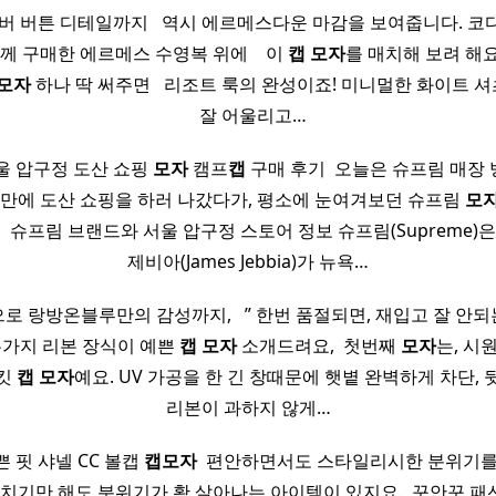
 버튼 디테일까지 ​ ​ 역시 에르메스다운 마감을 보여줍니다. 코디 및
 구매한 에르메스 수영복 위에 ​ ​ ​ 이
캡
모자
를 매치해 보려 해요. 
모자
하나 딱 써주면 ​ ​ 리조트 룩의 완성이죠! 미니멀한 화이트
​ ​ 잘 어울리고…
울 압구정 도산 쇼핑
모자
캠프
캡
구매 후기 ​ 오늘은 슈프림 매장
랜만에 도산 쇼핑을 하러 나갔다가, 평소에 눈여겨보던 슈프림
모
​ ​ 슈프림 브랜드와 서울 압구정 스토어 정보 슈프림(Supreme)은
제비아(James Jebbia)가 뉴욕…
 랑방온블루만의 감성까지, ​ ​ ” 한번 품절되면, 재입고 잘 
 두가지 리본 장식이 예쁜
캡
모자
소개드려요, ​ 첫번째
모자
는, 시
스킷
캡
모자
예요. UV 가공을 한 긴 창때문에 햇볕 완벽하게 차단,
리본이 과하지 않게…
 핏 샤넬 CC 볼캡
캡
모자
​ 편안하면서도 스타일리시한 분위기를
걸치기만 해도 분위기가 확 살아나는 아이템이 있지요. ​ 꾸안꾸 