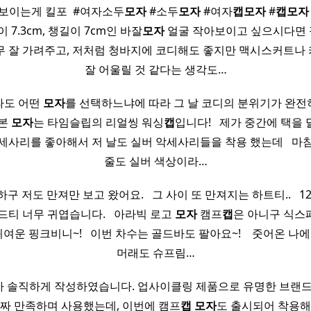
보이는게 킬포 ​ #여자소두
모자
#소두
모자
#여자
캡
모자
#
캡
모자
이 7.3cm, 챙길이 7cm인 바잘
모자
얼굴 작아보이고 싶으시다면
무 잘 가려주고, 저처럼 청바지에 코디해도 좋지만 맥시스커트나
잘 어울릴 것 같다는 생각도…
라도 어떤
모자
를 선택하느냐에 따라 그 날 코디의 분위기가 완전히 달
 본
모자
는 타임슬립의 리얼씽 워싱
캡
입니다! ​ ​ 제가 중간에 택
세사리를 좋아해서 저 날도 실버 악세사리들을 착용 했는데 ​ ​ 마
줄도 실버 색상이라…
 저도 만져만 보고 왔어요. ​ ​ 그 사이 또 만져지는 하트티.. ​ ​ 1
티 너무 귀엽습니다. ​ ​ 아라빅 로고
모자
캠프
캡
은 아니구 식스
 귀여운 핑크비니~! ​ ​ 이번 차수는 골드바도 팔아요~! ​ ​ ​ 줏어온 나
머래도 슈프림…
 솔직하게 작성하였습니다. 업사이클링 제품으로 유명한 브랜드
짜 만족하며 사용했는데, 이번에 캠프
캡
모자
도 출시되어 착용해