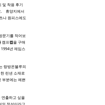
 착용 후기 ​ ​
​ ​ ​ 휴양지에서
 셔츠나 원피스에도
 방문기를 적어보
자
캠프
캡
을 구매
 1994년 제임스
안되는 랑방온블루의
원한 린넨 소재로
 뒷 부분에는 예쁜
 연출하고 싶을
패션의 정석이라고