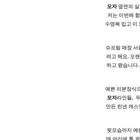
모자
옆면의 실버
저는 이번에 함께
수영복 입고 이
슈프림 매장 서
려고 해요. 오
하고 왔습니다. 
예쁜 리본장식으로
모자
라인들, ​
만든 린넨 캐
뒷모습까지 예쁜
때 머리에 툭 