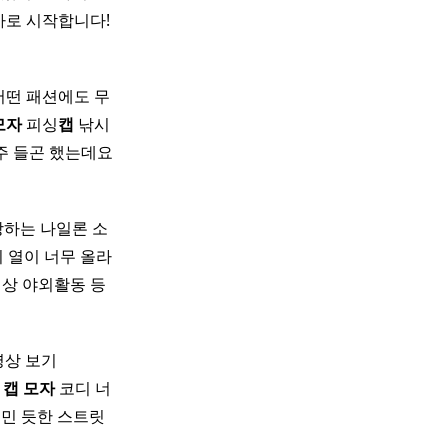
바로 시작합니다!
어떤 패션에도 무
모자
피싱
캡
낚시
주 들곤 했는데요
랑하는 나일론 소
피 열이 너무 올라
일상 야외활동 등
동영상 보기
자
캡
모자
코디 너
꾸민 듯한 스트릿