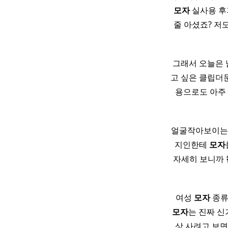
모자
실사용 후기
줄 아셨죠? 저
그래서 오늘은 
고 싶은 클립더문(
용으로도 아주
얼굴작아보이는
지인한테
모자
자세히 보니까
​ ​ 여성
모자
종
모자
는 진짜 신기
상 사려고 보면