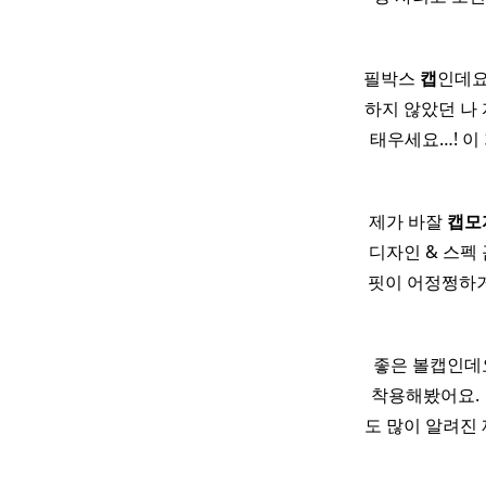
필박스
캡
인데요
하지 않았던 나 
태우세요…! 이 
제가 바잘
캡
모
디자인 & 스펙
핏이 어정쩡하거
좋은 볼캡인데
착용해봤어요. ​ 
도 많이 알려진