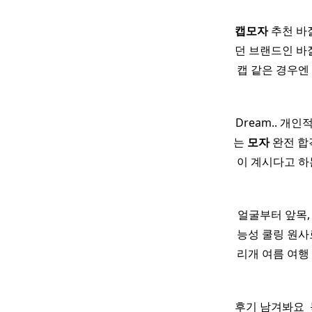
캡
모자
추천 바잘
던 브랜드인 바
캡 같은 경우엔
Dream.. 개
는
모자
완전 합격
이 계시다고 하
얼굴부터 앞목,
능성 쿨링 원사
리개 여름 여행
후기 남겨봐요 ​ 