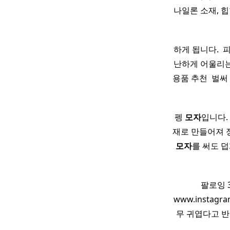
나일론 소재, 
하게 됩니다. ​ 
난하게 어울리
용품 추천 ​ 벌
펭
모자
입니다.
재로 만들어져 
모자
를 써도 덥
팔로잉 3
www.insta
무 귀엽다고 