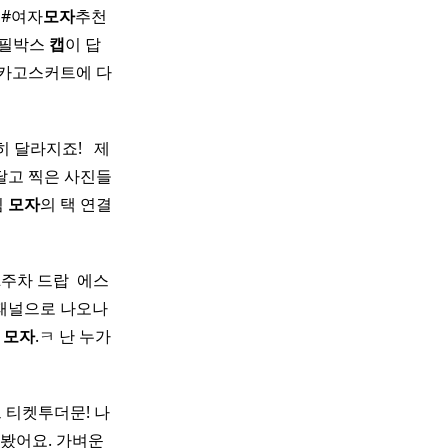
#여자
모자
추천 ​
 필박스
캡
이 답 ​
 카고스커트에 다
라지죠! ​ ​ 제
을 달고 찍은 사진들
침
모자
의 택 연결
2주차 드랍 ​ 에스
패널으로 나오나
에
모자
.ㅋ 난 누가
 티켓투더문! 나
봤어요. 가벼운