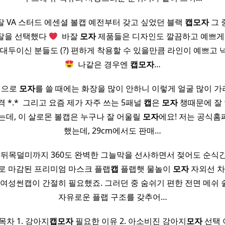
 VA 스터드 에센셜 볼캡 예전부터 갖고 싶었던 블랙
캡
모자
그 
잘을 선택했다
​ 바잘
모자
제품들은 디자인도 깔끔하고 예쁘게 
 대두이신 분들도 (?) 편하게 착용할 수 있을만큼 라인이 예쁘고 
​ 나같은 경우엔
캡
모자
…
인적으로
모자
를 쓸 때에는 화장을 많이 안하니 이렇게 얼굴 많이 
 *.* ​ 그리고 요즘 제가 자주 쓰는 5패널
캡
은
모자
챙때문에 잘
는데, 이 살로몬 볼캡은 누구나 잘 어울릴
모자
에요! 저는 공식
했는데, 29cm에서도 판매…
 뒤목덜미까지 360도 완벽한 그늘막을 선사하면서 젖어도 순식
로 마감된 프리미엄 마스크 플랩
캡
플랩햇 물놀이
모자
자외선 차
 여성썬캡이 간절히 필요했죠. 그러던 중 숨쉬기 편한 전면 메쉬
자유로운 플랩 구조를 갖추어…
목차 1. 강아지
캡
모자
필요한 이유 2. 아소비진 강아지
모자
선택 