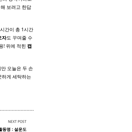
석해 보려고 한답
시간이 총 1시간
모자
도 꾸며줄 수
용! 위에 적힌
캡
만 오늘은 두 손
끗하게 세탁하는
NEXT POST
활동명 :
설운도