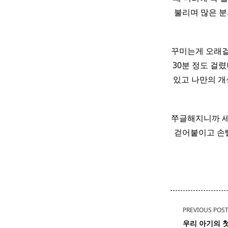
불리며 많은 분
꾸미는게 오래걸
30분 정도 걸렸
있고 나만의 
쭈글해지니까 세
걷어붙이고 손빨래
<span
PREVIOUS POS
class="nav-
우리 아기의 첫