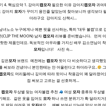
 4. 핵심요약 1. 강아지
캡
모자
필요한 이유 강아지
캡
모자
귀여
도 강아지
모자
가 꾸미기 용인줄 알았는데 찾아보니까 생각보다 
더라구요 ​ 강아지도 산책시…
남녀노소 누구에게나 예쁜 핏을 선사하는, 특히 ‘대두 볼캡’으로 
CLIP THE MOON) 남자
캡
모자
리뷰를 준비했습니다. ​ ​ 먼저 
 핫한 제품인데요. 독보적인 아우라를 가지신 배우 김소연님이 착
모자
입니다! ​ ​ ​ 사진 속…
 깊은
모자
브랜드 ​ 예전에는
캡
모자
핏이 다 비슷하다고 생각했었
를 써보라 건냈더니 본인한테는 안 어울린다고 하더라구요..
그
캡
모자
도 머리둘레나 깊이에 따라 핏이나 착용감이 꽤 달라졌어요. 
접 써보고 고르는 걸 선호하게…
류
캡
모자
두상별 맞는 여자볼캡 추천
여성
모자
종류와 두상별 여
해요. ​ ​ 같은 옷을 입어도
모자
하나 쓰면 분위기가 확 달라지거든요.
 또 제일 어려운 게
모자
예요. ​ ​ ​ ​ 예뻐 보여서 샀는데 막상 쓰