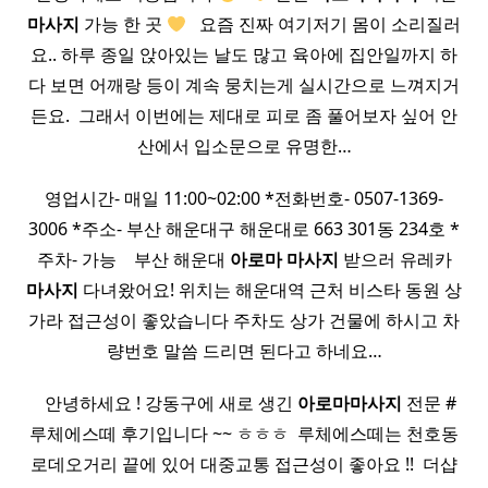
마사지
가능 한 곳
​ ​ 요즘 진짜 여기저기 몸이 소리질러
요.. 하루 종일 앉아있는 날도 많고 육아에 집안일까지 하
다 보면 어깨랑 등이 계속 뭉치는게 실시간으로 느껴지거
든요. ​ 그래서 이번에는 제대로 피로 좀 풀어보자 싶어 안
산에서 입소문으로 유명한…
영업시간- 매일 11:00~02:00 *전화번호- 0507-1369-
3006 *주소- 부산 해운대구 해운대로 663 301동 234호 *
주차- 가능 ​ ​ ​ 부산 해운대
아로마
마사지
받으러 유레카
마사지
다녀왔어요! 위치는 해운대역 근처 비스타 동원 상
가라 접근성이 좋았습니다 주차도 상가 건물에 하시고 차
량번호 말씀 드리면 된다고 하네요…
​ ​ ​ 안녕하세요 ! 강동구에 새로 생긴
아로마
마사지
전문 #
루체에스떼 후기입니다 ~~ ㅎㅎㅎ ​ 루체에스떼는 천호동
로데오거리 끝에 있어 대중교통 접근성이 좋아요 !! ​ 더샵