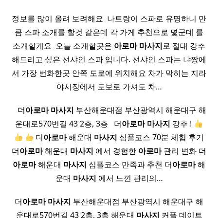
정보를 많이 올려 보려해요 ​ 나트랑이 스파로 유명하니 만
큼 스파 소개를 할것 같은데 각 가게 추천으로 몇군데 를
소개할게요 ​ 오늘 소개할곳은
아로마
마사지
로 절대 강추
해드리고 싶은 선샤인 스파 입니다. 선샤인 스파는 냐짱에
서 가장 번화한곳 안쪽 도로에 위치해요 차가 막히는 지라
야시장에서 도보로 가셔도 차…
​ ​ ​ 더
아로마
마사지
부산해운대점 부산광역시 해운대구 해
운대로570번길 43 2층, 3층 ​ ​ 더
아로마
마사지
강추 !
더
아로마
해운대
마사지
심플코스 70분 체험 후기
더
아로마
해운대
마사지
에서 경험한
아로마
관리 변화 더
아로마
해운대
마사지
심플코스 만족과 추천 더
아로마
해
운대
마사지
에서 느낀 관리의…
더
아로마
마사지
부산해운대점 부산광역시 해운대구 해
운대로570번길 43 2층, 3층 해운대
마사지
커플 데이트