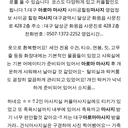
로를 풀 수 있습니다 ​ 코스도 다양하게 있고 커플할인도
됩니다 1.대구
아로마
마사지
사이공힐링
마사지
영업정
보 사이공 힐링
마사지
대구광역시 달성군 화원읍 사문진
로 428 2층 주소 : 대구 달성군 화원읍 사문진로 428 2층
전화번호 : 0507-1372-2252 영업시간…
옷으로 환복했어요! ​ 세안 전용 수건, 티슈, 면봉, 짓, 고무
줄 등등 화장대에는 기본적인 물품들이 있었고 샤워실에
는 기본 어메이티가 준비되어 있어서
아로마
마사지
후 개
운하게 샤워해서 날아갈 것 같았어요~ ​ 탈의실과 락커룸
도 굉장히 깔끔하게 관리되고 있었어요! 개인 락커가 넉넉
하게 준비되어 있어서 소지품…
하네요 ㅎㅎ !! 2인 마사지실 커플마사지실에도 티키가 있
었고 또 족욕시설까지 내부에 있어서 족욕까고
마사지
받
기 너무 편안할것 같아요~!! 저는 대구
아로마
마사지
받을
거라.. 건식마사지실은 구경하며 사진 찍어봤어요~~ 가족