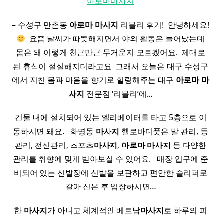
아로마마사지
– 수성구 만촌동
아로마
마사지
리블리 후기! ​ 안녕하세요!
​ 요즘 날씨가 따뜻해지면서 야외 활동은 늘어났는데
몸은 왜 이렇게 천근만근 무거운지 모르겠어요. ​ 제대로
된 휴식이 절실해지더라고요 ​ 그래서 오늘은 대구 수성구
에서 지친 몸과 마음을 향기로 힐링해주는 대구
아로마
마
사지
전문점 ‘리블리’에…
건물 내에 설치되어 있는 엘리베이터를 타고 5층으로 이
동하시면 돼요. ​ ​ 화명동
마사지
헬로바디풋은 발 관리, 등
관리, 전신관리, 스포츠
마사지
,
아로마
마사지
등 다양한
관리를 취향에 맞게 받아보실 수 있어요. ​ ​ 매장 입구에 준
비되어 있는 신발장에 신발을 보관하고 편안한 슬리퍼로
갈아 신은 후 입장하시면…
한
마사지
가 아니고 체계적인 베트남
마사지
로 하루의 피