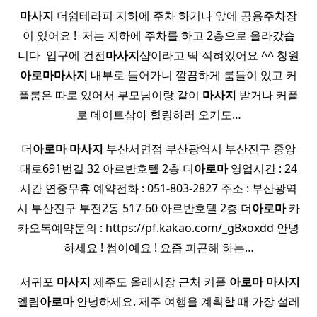
마사지
더쉼테라피 지하에 주차 하거나 앞에 공용주차장
이 있어요 ! ​ 저는 지하에 주차를 하고 2층으로 올라갔습
니다 ​ 입구에 건전
마사지
샵이라고 딱 적혀있어요 ^^ 창원
아로마
마사지
내부로 들어가니 깔끔하게 룸들이 있고 커
플룸은 따로 있어서 부모님이랑 같이
마사지
받거나 커플
로 데이트삼아 힐링하러 오기도…
더
아로마
마사지
부산서면점 부산광역시 부산진구 중앙
대로691번길 32 아르반호텔 2층 더
아로마
영업시간 : 24
시간 연중무휴 예약전화 : 051-803-2827 주소 : 부산광역
시 부산진구 부전2동 517-60 아르반호텔 2층 더
아로마
카
카오톡예약문의 : https://pf.kakao.com/_gBxoxdd 안녕
하세요 ! 썸이예요 ! 요즘 피곤해 하는…
​ 서귀포
마사지
제주도 올레시장 근처 커플
아로마
마사지
엘림
아로마
안녕하세요. 제주 여행을 계획할 때 가장 설레