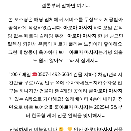
결론부터 말하면 여기…
본 포스팅은 해당 업체에서 서비스를 무상으로 제공받아
솔직하게 작성하였습니다.
아로마
마사지
바디오일 끈적
임 없는 떼르디 슬리밍 추천 ​ ​
아로마
마사지
한 번 받으면
릴렉싱 되면서 온몸의 피로가 풀리는 느낌이라 좋아해요 ​
그런데 쌍둥이 육아하다 보니
아로마
마사지
는커녕 외출
도 쉽지 않아요 ​ 그래서 집에서…
1:00 / 매일
0507-1492-6634 건물 지하주차장(관리시
간만큼 무료) A동 입구 쪽에 주차하세요~ 지하주차장 입
구는 하나지만 건물이 총 4개인 곳이라 쿨
아로마
마사지
가 있는 A동으로 가야해요! ​ 엘레베이터 4층에 내리면 정
면으로 바로 보여요!!! ​ 쿨
아로마
마사지
는 2025년 5월부
터 한국형 케어 전문 인력을 맞이해서…
​ 안녕하세요 미눙입니다
​ ​
안산
아로마
마사지
커플