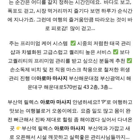
는 순간은 어디를 갈지 정하는 시간인데요. ​ 바다도 보고,
폭포도 걷고, 시장 먹거리까지 즐기다 보면 하루가 순식간
에 지나가죠. 그런데 여행의 즐거움만큼 따라오는 것이 바
로 피로감! ​ 많이 걷고…
주는 프리미엄 케어 시스템 ​
시중의 저렴한 태국 관리
샵과 차별화된 고급스럽고 퀄리티 높은 서비스
보다
고퀄리티의 프리미엄 관리를 받고 싶으신 분들께 추천
손소독제 비치 및 전 직원 마스크 착용으로 철저한 위생
관리 진행 더
아로마
마사지
부산해운대점 부산광역시 해
운대구 해운대로570번길 43 2층, 3층…
부산역 릴렉스
아로마
마사지
안녕하세요!! ‘P’로 여행하고
맛보는 여행블로거 오쏭이에요. ​ 요즘 일도 많고 몸이 완
전 뻐근해서 진짜 제대로 힐링 좀 해야겠다 싶어서 다녀온
곳
부산역 릴렉스
아로마
마사지
​ 부산역과 가깝고 새
로 오픈해서 시설 깨끗하고 실력좋은 관리사님들까지… ​