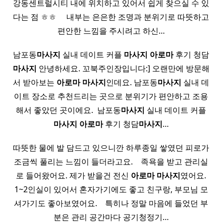
강동센트럴시티 내에 위치하고 있어서 쉽게 찾으실 수 있
다는 점 ㅎㅎ ​ ​ ​ ​ 내부는 은은한 조명과 분위기로 따뜻하고
편안한 느낌을 주시려고 하신…
남포동
마사지
실내 데이트 커플
마사지
아로마
후기 청담
마사지
안녕하세요. 꼬북주인장입니다:] 오랜만에 방문해
서 받아보는
아로마
마사지
인데요. 남포동
마사지
실내 데
이트 장소로 추천드리는 곳으로 분위기가 편안하고 조용
해서 좋았던 곳이에요. ​ 남포동
마사지
실내 데이트 커플
마사지
아로마
후기 청담
마사지
…
따뜻한 물에 발 담드고 있으니깐 하루종일 쌓였던 피로가
조금씩 풀리는 느낌이 들더라고요. ​ ​ ​ 족욕을 받고 관리실
로 들어왔어요. 제가 받을건 전신
아로마
마사지
였어요.
1~2인실이 있어서 혼자가기에도 좋고 친구랑, 부모님 모
셔가기도 좋아보였어요. ​ ​ ​ 특히나 정말 마음에 들었던 부
분은 관리 공간마다 공기청정기…