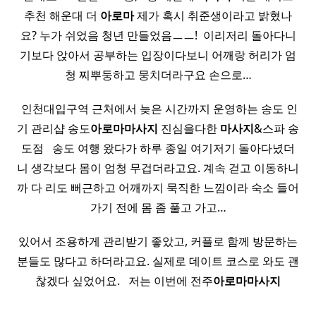
추천 해운대 더
아로마
제가 혹시 취준생이라고 밝혔나
요? 누가 쉬었음 청년 만들었음ㅡㅡ! ​ 이리저리 돌아다니
기보다 앉아서 공부하는 입장이다보니 어깨랑 허리가 엄
청 찌뿌둥하고 뭉치더라구요 손으로…
​ 인천대입구역 근처에서 늦은 시간까지 운영하는 송도 인
기 관리샵 송도
아로마
마사지
진심을다한
마사지
&스파 송
도점​ ​ ​ 송도 여행 왔다가 하루 종일 여기저기 돌아다녔더
니 생각보다 몸이 엄청 무겁더라고요. 계속 걷고 이동하니
까 다 리도 뻐근하고 어깨까지 묵직한 느낌이라 숙소 들어
가기 전에 몸 좀 풀고 가고…
있어서 조용하게 관리받기 좋았고, 커플로 함께 방문하는
분들도 많다고 하더라고요. 실제로 데이트 코스로 와도 괜
찮겠다 싶었어요. ​ ​ 저는 이번에 전주
아로마
마사지