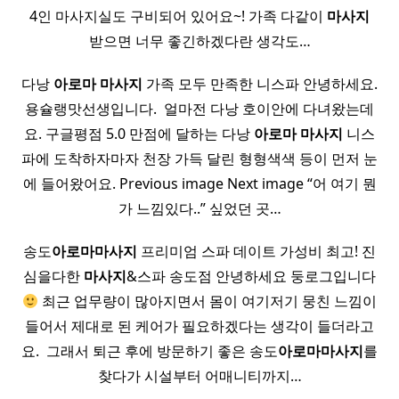
4인 마사지실도 구비되어 있어요~! 가족 다같이
마사지
받으면 너무 좋긴하겠다란 생각도…
다낭
아로마
마사지
가족 모두 만족한 니스파 안녕하세요.
용슐랭맛선생입니다. ​ 얼마전 다낭 호이안에 다녀왔는데
요. 구글평점 5.0 만점에 달하는 다낭
아로마
마사지
니스
파에 도착하자마자 천장 가득 달린 형형색색 등이 먼저 눈
에 들어왔어요. Previous image Next image “어 여기 뭔
가 느낌있다..” 싶었던 곳…
송도
아로마
마사지
프리미엄 스파 데이트 가성비 최고! 진
심을다한
마사지
&스파 송도점 안녕하세요 둥로그입니다
최근 업무량이 많아지면서 몸이 여기저기 뭉친 느낌이
들어서 제대로 된 케어가 필요하겠다는 생각이 들더라고
요. ​ 그래서 퇴근 후에 방문하기 좋은 송도
아로마
마사지
를
찾다가 시설부터 어매니티까지…