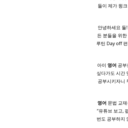
들이 제가 윙크
안녕하세요 둘!
든 분들을 위한
루틴 Day off 
아이
영어
공부를
싶다가도 시간 
공부시키자니 무
영어
문법 교재를
“유튜브 보고, 
번도 공부하지