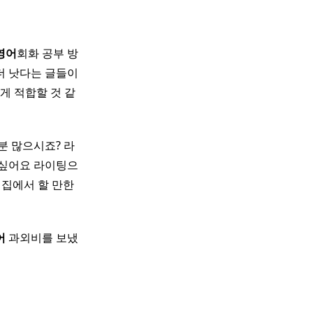
영어
회화 공부 방
더 낫다는 글들이
게 적합할 것 같
분 많으시죠? 라
 싶어요 라이팅으
 집에서 할 만한
어
과외비를 보냈