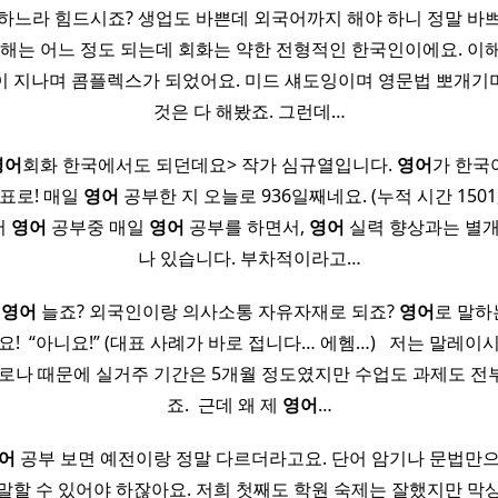
하느라 힘드시죠? 생업도 바쁜데 외국어까지 해야 하니 정말 바
독해는 어느 정도 되는데 회화는 약한 전형적인 한국인이에요. 이
이 지나며 콤플렉스가 되었어요. 미드 섀도잉이며 영문법 뽀개기
것은 다 해봤죠. 그런데…
영어
회화 한국에서도 되던데요> 작가 심규열입니다.
영어
가 한국
표로! 매일
영어
공부한 지 오늘로 936일째네요. (누적 시간 1501, 
서
영어
공부중 매일
영어
공부를 하면서,
영어
실력 향상과는 별개
나 있습니다. 부차적이라고…
면
영어
늘죠? 외국인이랑 의사소통 자유자재로 되죠?
영어
로 말하
! ​ “아니요!” (대표 사례가 바로 접니다… 에헴…) ​ ​ 저는 말레
코로나 때문에 실거주 기간은 5개월 정도였지만 수업도 과제도 전
죠. ​ 근데 왜 제
영어
…
어
공부 보면 예전이랑 정말 다르더라고요. 단어 암기나 문법만
 말할 수 있어야 하잖아요. 저희 첫째도 학원 숙제는 잘했지만 막