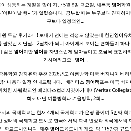
물이 생동하는 계절을 맞아 지난 5월 8일 금요일, 새롬동
영어
학원
‘어린이날 행사’가 열렸습니다. ​ 공부할 때는 누구보다 진지하지만
구보다 열정적인…
원 두달 후기라니! 보내기 전에는 걱정도 많았는데 천안
영어
유
발품 팔았던 지난날.. ​ 2달차가 되니 아이에게 보이는 변화들이 하나 둘
기 같은
영어
지만
영어
를 자연스럽게 받아들이고 조금씩 표현하려
기하더라고요. ​
영어
…
종유학원 감자유학 추천 2026년도 여름방학 미국 버지니아 베리타스(
램 내용과 일정 안내드립니다. ​ ​ 베리타스
영어
캠프는 미국 버지
)에 위치한 사립학교인 베리타스컬리지잇아카데미(Veritas Collegiate
최로 매년 여름방학과 겨울방학, 2회…
시의 국제학교는 현재 4개의 국제학교가 운영 중이며 5번째 학
간 상태의 국제학교 도시로 한국에서의 학력 인정과 외국에서의 
가 학교도시입니다 ​ 제주
영어
교육도시의 개요 ​ 약 115만평 규