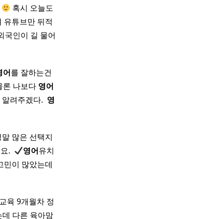
다
혹시 오늘도
며 유튜브만 뒤적
 외국인이 길 물어
영어
를 잘하는건
 물론 나보다
영어
알려주겠다. ​
영
정말 많은 선택지
. ​
영어
유치
 고민이 많았는데
교육 9개월차 정
는데 다른 육아맘