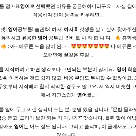
를 엄마표
영어
로 선택했던 이유를 궁금해하더라구요~ ​ 사실 집
작용하며 인지 능력을 키우려면…
 셋!
영어
공부를! 습관화! 하자! 하자!!! ​ 갓생을 살고 싶어 찾아주신
 ​ 유익하고 유용한
영어
공부법 !!! 바 로 시 작 합 니 다. ​ ​
휴학생
편
: 아~ 에듀콘 도움 많이 된다 ! ​
나 에듀콘 조아
오랜만에 꿀같은 휴일…
 시작하려고 하면 생각보다 고민되는 부분이 많지요. ​
영어
학원
맞춰 이동하는 것도 쉽지 않고, 비용 부담도 무시할 수 없잖아요.
엇부터 시작해야 할지 막막한 경우도 많고요. 저 역시 비슷한 
에서 자연스럽게
영어
를…
 앞에 두고 이런 생각이 드는 분, 분명 있을 겁니다. “문법 몰라
팝송 듣고, 드라마 보면 되는 거 아닌가?” 맞습니다. 틀린 말이 아
 않아도
영어
는 어느 정도 됩니다. 그리고 솔직히, 이 글에서도 그
않습니다…