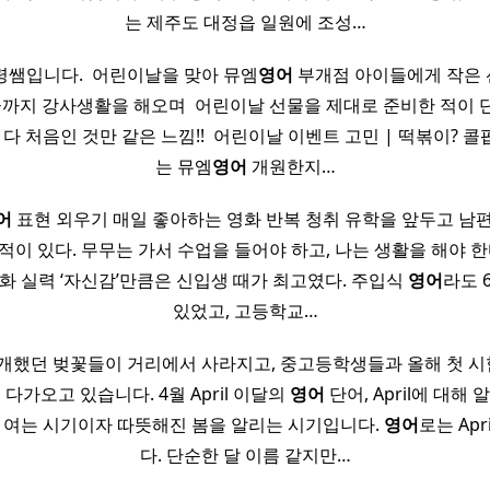
는 제주도 대정읍 일원에 조성…
쌤입니다. ​ 어린이날을 맞아 뮤엠
영어
부개점 아이들에게 작은
지금까지 강사생활을 해오며 ​ 어린이날 선물을 제대로 준비한 적이
게 다 처음인 것만 같은 느낌!! ​ 어린이날 이벤트 고민 | 떡볶이? 콜
는 뮤엠
영어
개원한지…
어
표현 외우기 매일 좋아하는 영화 반복 청취 유학을 앞두고 남
적이 있다. 무무는 가서 수업을 들어야 하고, 나는 생활을 해야 한
회화 실력 ‘자신감’만큼은 신입생 때가 최고였다. 주입식
영어
라도 
있었고, 고등학교…
만개했던 벚꽃들이 거리에서 사라지고, 중고등학생들과 올해 첫 
 다가오고 있습니다. 4월 April 이달의
영어
단어, April에 대해
 여는 시기이자 따뜻해진 봄을 알리는 시기입니다.
영어
로는 Ap
다. 단순한 달 이름 같지만…