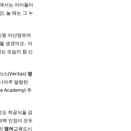
에서는 아이들이
, 놀 때는 그 누
치원 아산영유까
 생겼어요. ​ 아
는 모습이 참 신
Veritas)
영
니아주 알링턴
 Academy) 주
교도 착공식을 갖
학력 인정이 모두
모의
영어
교육도시