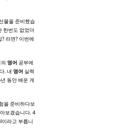
 선물을 준비했습
 단 한번도 없었더
팝? 라면? 이번에
편의
영어
공부에
다. 내
영어
실력
6년 동안 배운 게
시험을 준비하다보
 알아보겠습니다. 4
ril이라고 부릅니