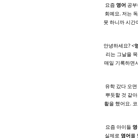
요즘
영어
공부
회예요. 저는 
못 하니까 시간
안녕하세요? <
리는 그날을 목
매일 기록하면
유학 갔다 오
뿌듯할 것 같아요
활을 했어요. 
요즘 아이들
영
실제로
영어
를