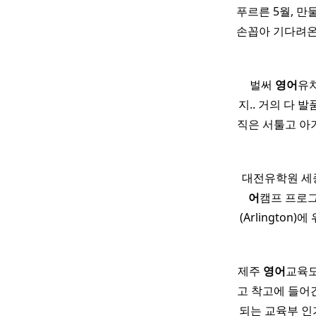
푸르른 5월, 만
손꼽아 기다려온 
​ ​ ​ 벌써
영어
유치
지.. 거의 다 
직은 서툴고 아
​ 대전유학원 세
어
캠프 프로그
(Arlington
제주
영어
교육도
고 착고에 들어
되는 교육부 인