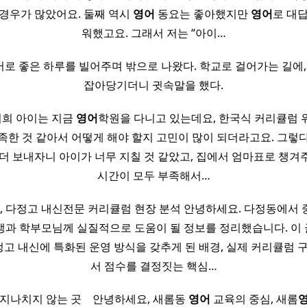
경우가 많았어요. 둘째 역시
영어
동요는 좋아했지만
영어
로 대
워했고요. 그래서 저는 “아이…
서로 좋은 하루를 빌어주며 밖으로 나왔다. 학교로 걸어가는 길에,
잡아당기더니 귓속말을 했다.
저희 아이는 지금
영어
학원을 다니고 있는데요, 한국식 커리큘럼 
족한 것 같아서 어떻게 해야 할지 고민이 많이 되더라고요. 그렇
 더 보내자니 아이가 너무 지칠 것 같았고, 집에서 엄마표로 챙겨
시간이 모두 부족해서…
, 다정고 내신전문 커리큘럼 현장 분석 안녕하세요. 다정동에서
생과 학부모님께 실질적으로 도움이 될 정보를 정리했습니다. 이
고 내신에 특화된 운영 방식을 갖추게 된 배경, 실제 커리큘럼 구
서 점수를 결정짓는 핵심…
대 지나치지 않는 곳 ​ ​ ​ 안녕하세요, 새롬동
영어
교육의 중심, 새롬