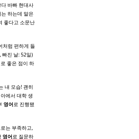
쁘다 바빠 현대사
해는 하는데 말은
며 좋다고 소문난
어처럼 편하게 들
빠진 날: 52일)
로 좋은 점이 하
는 내 모습! 괜히
이시아에서 대학 생
부
영어
로 진행됐
으로는 부족하고,
상
영어
로 질문하