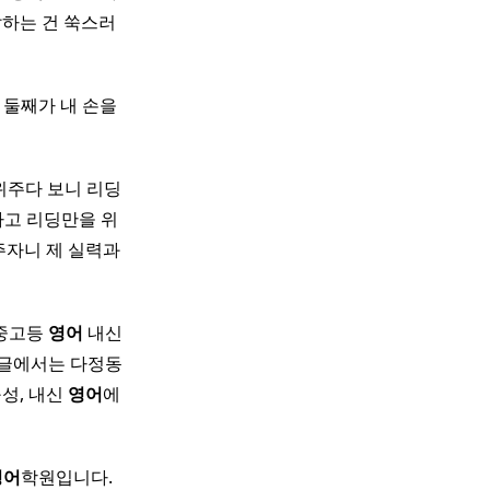
답하는 건 쑥스러
 둘째가 내 손을
위주다 보니 리딩
다고 리딩만을 위
주자니 제 실력과
 중고등
영어
내신
 글에서는 다정동
성, 내신
영어
에
영어
학원입니다. ​