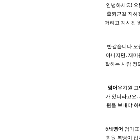
안녕하세요! 
출퇴근길 지하철
거리고 계시진 않
반갑습니다 오
아니지만, 재미
잘하는 사람 정
​
영어
유치원 고
가 있더라고요.
원을 보내야 
6세
영어
엄마표파
회원 복떵이 입니