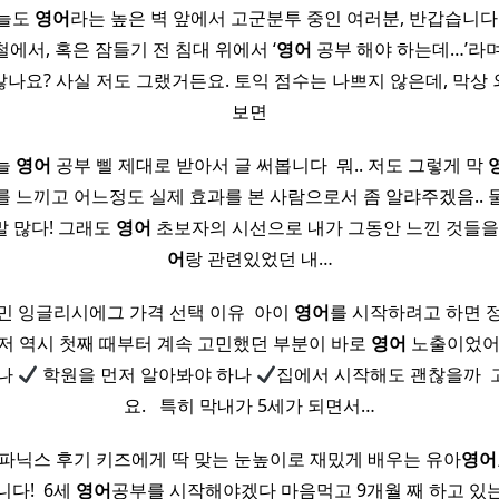
오늘도
영어
라는 높은 벽 앞에서 고군분투 중인 여러분, 반갑습니
에서, 혹은 잠들기 전 침대 위에서 ‘
영어
공부 해야 하는데…’라
나요? 사실 저도 그랬거든요. 토익 점수는 나쁘지 않은데, 막상
보면
늘
영어
공부 삘 제대로 받아서 글 써봅니다 ​ 뭐.. 저도 그렇게 막
를 느끼고 어느정도 실제 효과를 본 사람으로서 좀 알랴주겠음..
말 많다! 그래도
영어
초보자의 시선으로 내가 그동안 느낀 것들을 
어
랑 관련있었던 내…
민 잉글리시에그 가격 선택 이유 ​ 아이
영어
를 시작하려고 하면 
 저 역시 첫째 때부터 계속 고민했던 부분이 바로
영어
노출이었어요
하나
학원을 먼저 알아봐야 하나
집에서 시작해도 괜찮을까 ​
요. ​ ​ 특히 막내가 5세가 되면서…
닉스 후기 키즈에게 딱 맞는 눈높이로 재밌게 배우는 유아
영어
다! ​ 6세
영어
공부를 시작해야겠다 마음먹고 9개월 째 하고 있